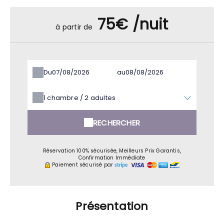
75€ /nuit
à partir de
Du
au
1
chambre /
2
adultes
RECHERCHER
Réservation 100% sécurisée, Meilleurs Prix Garantis,
Confirmation Immédiate
Paiement sécurisé par
Présentation