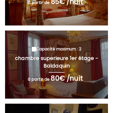
85€ /nuit
à partir de
Capacité maximum : 2
chambre superieure 1er étage -
Baldaquin
80€ /nuit
à partir de